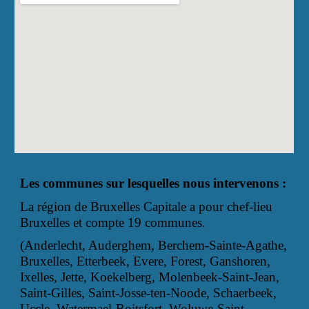
Les communes sur lesquelles nous intervenons :
La région de Bruxelles Capitale a pour chef-lieu
Bruxelles et compte 19 communes.
(Anderlecht, Auderghem, Berchem-Sainte-Agathe,
Bruxelles, Etterbeek, Evere, Forest, Ganshoren,
Ixelles, Jette, Koekelberg, Molenbeek-Saint-Jean,
Saint-Gilles, Saint-Josse-ten-Noode, Schaerbeek,
Uccle, Watermael-Boitsfort, Woluwe-Saint-